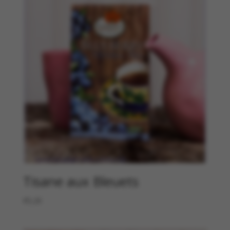
Tisane aux Bleuets
€
5,20