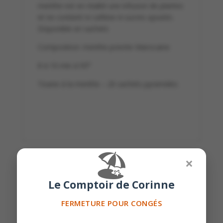
menthe est en réalité une infusion de plantes
et ne contient ni caféine ni sucres ajoutés.
Disponible en sachets
Composition: menthe poivrée Marocaine
8 à 10 min à 95°
Tisane à la menthe – 20 sachets pyramides
🏖️
×
Produits similaires
Le Comptoir de Corinne
FERMETURE POUR CONGÉS