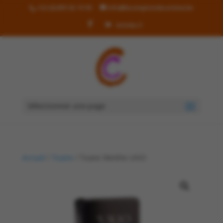
+32 (0)499 36 19 90
info@lecomptoirdecorinne.be
Articles 0
Sélectionner une page
Accueil
/
Tisane
/ Tisane Menthe UKIO