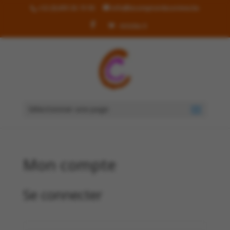
+32 (0)499 36 19 90
info@lecomptoirdecorinne.be
Articles 0
Sélectionner une page
Mon compte
Se connecter