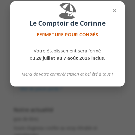
🏖️
Obligatoire
Identifiant ou e-mail
*
×
Le Comptoir de Corinne
FERMETURE POUR CONGÉS
Obligatoire
Mot de passe
*
Votre établissement sera fermé
du
28 juillet au 7 août 2026 inclus
.
Se souvenir de moi
Se connecter
Merci de votre compréhension et bel été à tous !
Mot de passe perdu ?
Notre actualité
(pas de titre)
Souris d’agneau confite au sirop d’érable et
canneberges