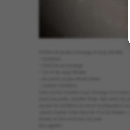
Poitrine de poulet à l’orange et sirop d’érable :
• 4 poitrines
• 375ml de jus d’orange
• 125 ml de sirop d’érable
• sel, poivre un peu d’huile d’olive
• 2 petites échalotes.
Dans un bol, fouetter le jus d’orange et le sirop d
Dans une poêle, chauffer l’huile, faire dorer les
Ajouter les échalotes et verser la préparation au
Laissez mijoter à feu doux de 15 à 20 minutes.. 
dorées au four et le tour est joué.
Bon appétit !