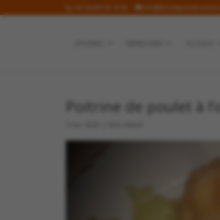
+32 (0)499 36 19 90
info@lecomptoirdecorinne
EPICERIES
BIÈRES/VINS
ALCOOLS
Poitrine de poulet à l
7 Avr 2020
|
Non classé