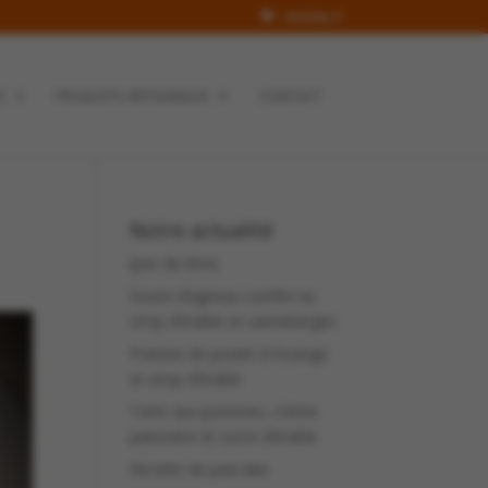
Articles 0
S
PRODUITS ARTISANAUX
CONTACT
Notre actualité
(pas de titre)
Souris d’agneau confite au
sirop d’érable et canneberges
Poitrine de poulet à l’orange
et sirop d’érable
Tarte aux pommes, crème
patissière et sucre d’érable
Recette de pancake