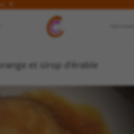
.be
THÉS/TISANE
’orange et sirop d’érable