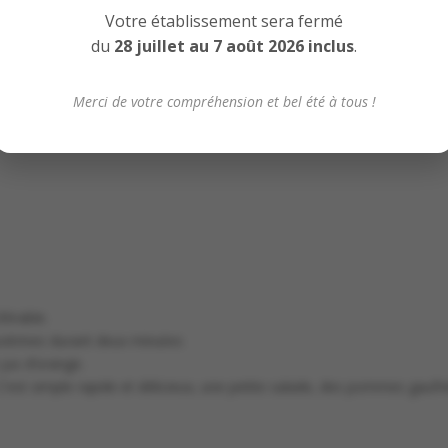
Votre établissement sera fermé
du
28 juillet au 7 août 2026 inclus
.
Merci de votre compréhension et bel été à tous !
’érable.
 poitrines durant deux minutes
 jus d’orange.
C’est simple rapide et délicieux, une petite salade, des pommes gaufr