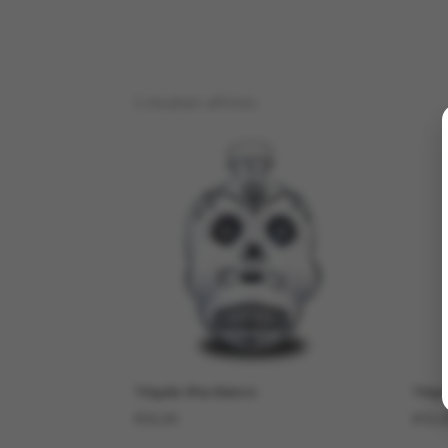
5 résultats affichés
Téquila Kha blanco
Téqu
€
50,00
€
55,