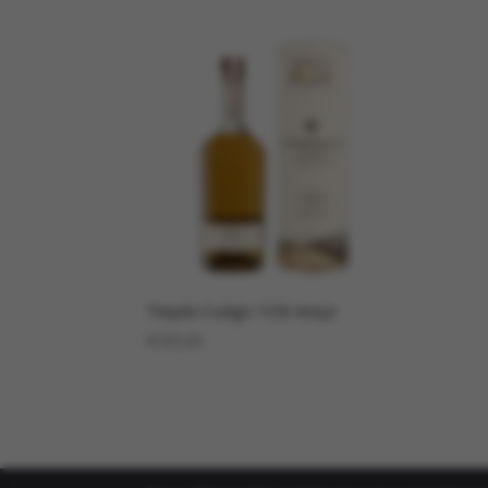
Téquila Codigo 1530 Anejo
€
105,00