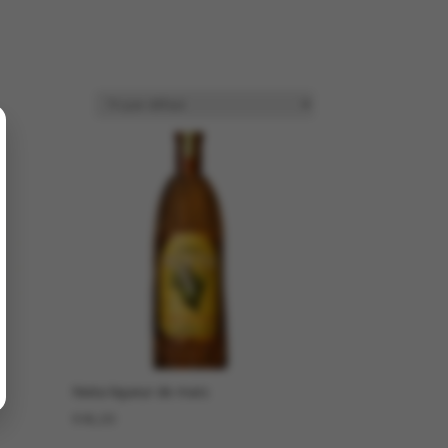
Nixta liqueur de maïs
€
46,00