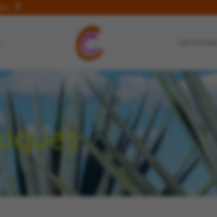
.be
THÉS/TISANE
xiques