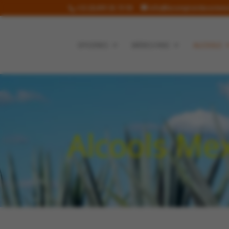
+32 (0)499 36 19 90
info@lecomptoirdecorinne
EPICERIES
BIÈRES/VINS
ALCOOLS
Alcools Me