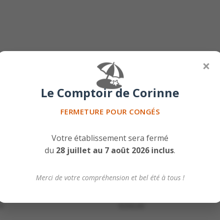
🏖️
×
Le Comptoir de Corinne
FERMETURE POUR CONGÉS
Votre établissement sera fermé
du
28 juillet au 7 août 2026 inclus
.
Merci de votre compréhension et bel été à tous !
ila Kha Reposado
Téquila Don Julio 1942
00
€
250,00