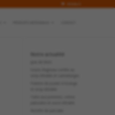
Articles 0
S
PRODUITS ARTISANAUX
CONTACT
Notre actualité
(pas de titre)
Souris d’agneau confite au
sirop d’érable et canneberges
Poitrine de poulet à l’orange
et sirop d’érable
Tarte aux pommes, crème
patissière et sucre d’érable
Recette de pancake