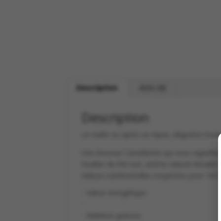
Description
Avis (0)
Description
Le matin ou après un repas, dégustez toute la
Une douceur Canadienne qui vous rappeller
Feuilles de thé noir, arôme naturel d’érable
Valeurs nutritionnelles moyennes pour 100 
Valeur énergétique
Matières grasses