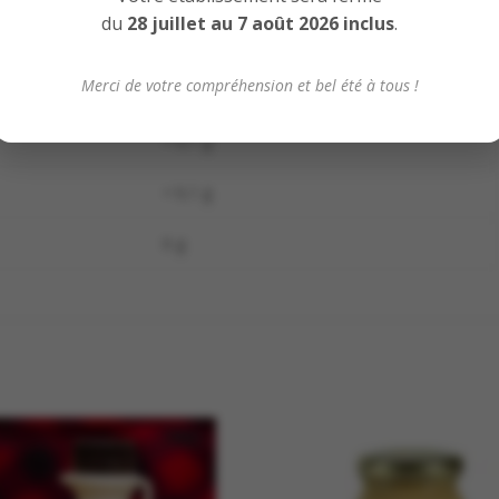
du
28 juillet au 7 août 2026 inclus
.
0 g
Merci de votre compréhension et bel été à tous !
< 0,1 g
< 0,1 g
< 0,1 g
0 g