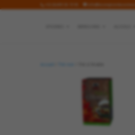
+32 (0)499 36 19 90
info@lecomptoirdecorinne
EPICERIES
BIÈRES/VINS
ALCOOLS
Accueil
/
Thé noir
/ Thé à l’érable