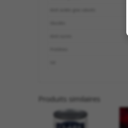
dont acides gras saturés
Glucides
dont sucres
Protéines
Sel
Produits similaires