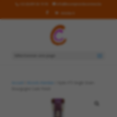
+32 (0)499 36 19 90
info@lecomptoirdecorinne.be
Articles 0
Sélectionner une page
Accueil
/
Alcools irlandais
/ Hyde n°5 Single Grain-
Bourgogne Cask Finish