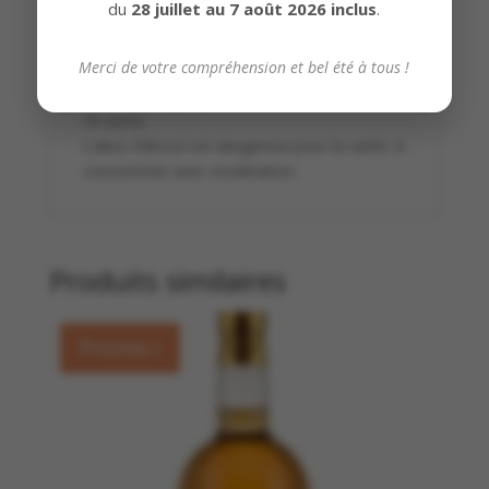
Finale : agréablement longue, prunes,
du
28 juillet au 7 août 2026 inclus
.
confitures et épices qui se terminent sur une
combinaison soyeuse de chêne et d orge.
Merci de votre compréhension et bel été à tous !
Hyde n°5 Single grain 70cl
/ 46° – Prix au litre:
70 euros
L’abus d’alcool est dangereux pour la santé. A
consommer avec modération.
Produits similaires
Promo !