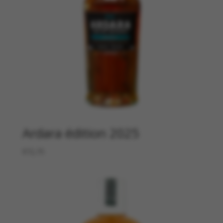
Ardara édition 2025
€
72,75