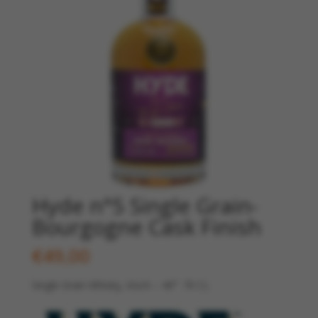
Hyde n°5 Single Grain-
Bourgogne Cask Finish
€
49,00
Single Grain Whisky, Irisch – 46° 70 CL