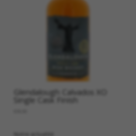
Glendalough Calvados XO
Single Cask Finish
€
39,90
Notre actualité