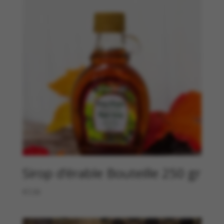
Sirop d’érable Bouteille 250 gr
€
7,50