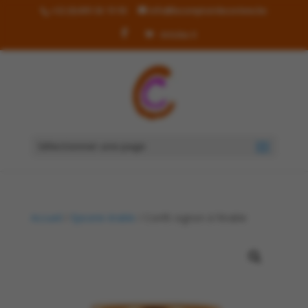
+32 (0)499 36 19 90
info@lecomptoirdecorinne.be
Articles 0
Sélectionner une page
Accueil
/
Epicerie érable
/ Confit oignon à l’érable