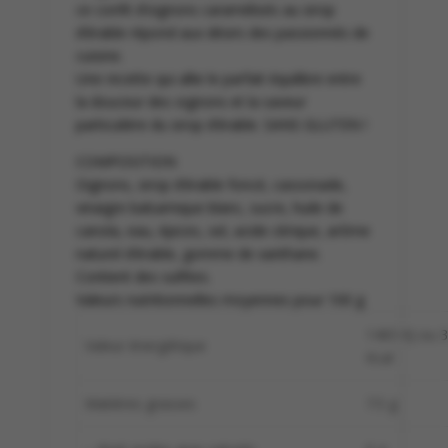
ce confit d’oignons caramélisés au sirop
d’érable répond aux désirs des passionnés de
cuisine.
Une recette qui allie le parfait équilibre entre
la douceur des oignons et la saveur
particulière du sirop d’érable. SANS GLUTEN !
COMPOSITION
Oignons, sirop d’érable foncé, cassonade,
vinaigre balsamique blanc, sucre, huile de
canola, eau, épices, sel, acide citrique, arôme
naturel d’érable, gomme de xanthane.
Contient des sulfites.
Valeurs nutritionnelles moyennes pour 100 g
1465 KJ ou 
Valeur énergétique
Kcal
Matières grasses
7.5 g