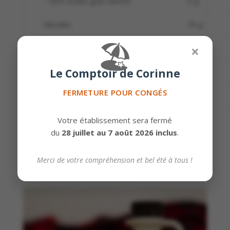
– dont acides gras saturés
0 g
Glucides
70 g
🏖️
×
– dont sucres
65 g
Le Comptoir de Corinne
Protéines
1 g
FERMETURE POUR CONGÉS
Sel
0.3 g
Votre établissement sera fermé
du
28 juillet au 7 août 2026 inclus
.
Merci de votre compréhension et bel été à tous !
Produits similaires