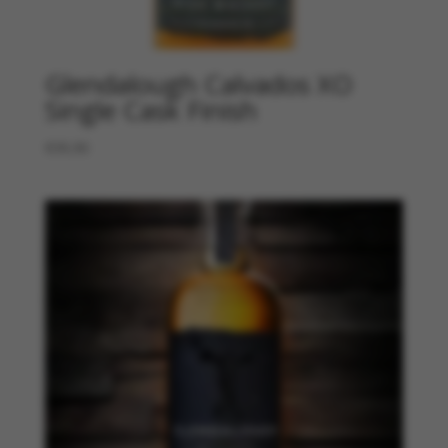
Glendalough Calvados XO
Single Cask Finish
€
39,90