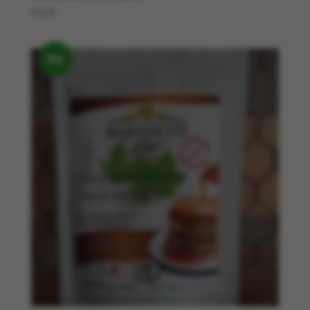
€
4,85
Bio