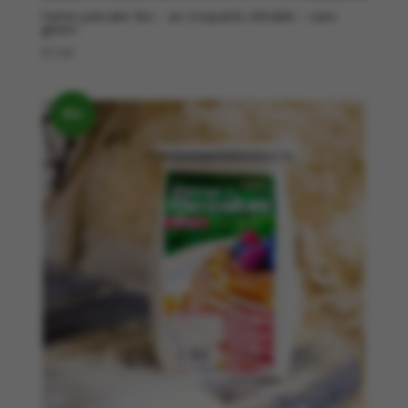
Farine pancake Bio – au croquants d’érable – sans
gluten
€
7,90
Bio