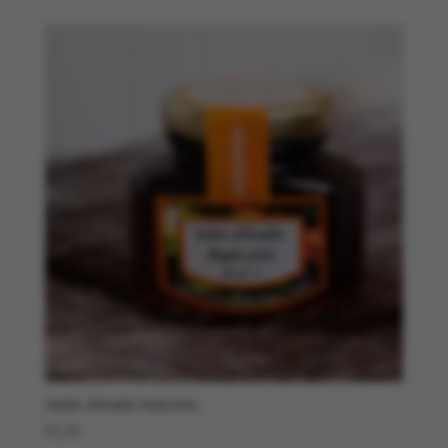
Gelée d’érable Nokomis
€
5,50