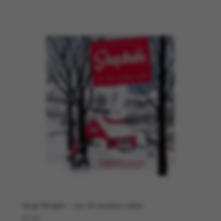
Sirop d’érable – Les 30 recettes cultes
€
5,00