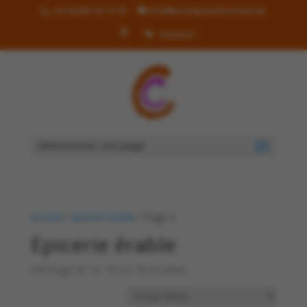
+32 (0)499 36 19 90
info@lecomptoirdecorinne.be
Articles 0
Sélectionner une page
Accueil
/
Epicerie érable
/ Page 2
Epicerie érable
Affichage de 10–18 sur 36 résultats