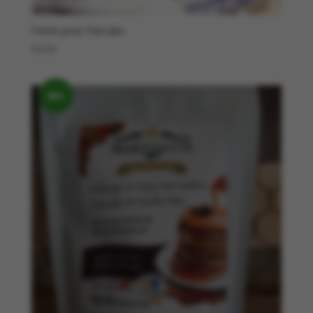
Farine pour Pancake
€
3,60
Bio