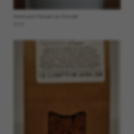
Farine pour Pancake au Chocolat
€
9,95