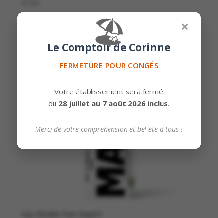
€
7,85
🏖️
×
Le Comptoir de Corinne
FERMETURE POUR CONGÉS
Votre établissement sera fermé
du
28 juillet au 7 août 2026 inclus
.
Merci de votre compréhension et bel été à tous !
Eau d’érable Pure Maple3