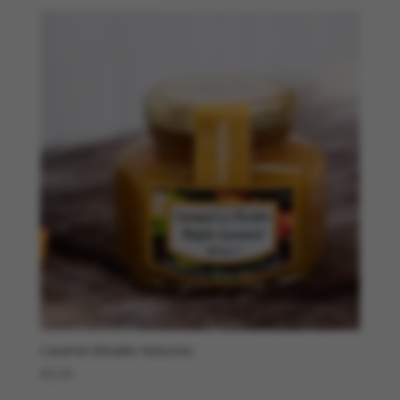
Caramel d’érable Nokomis
€
5,50