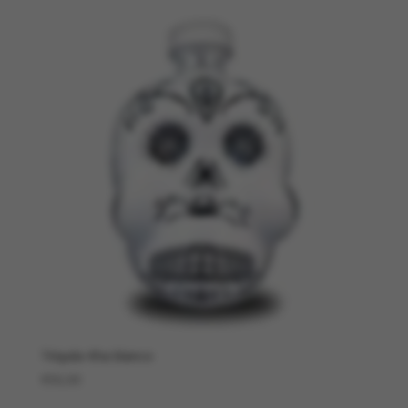
Téquila Kha blanco
€
50,00