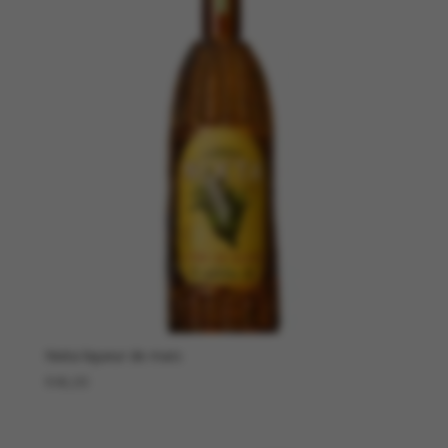
Nixta liqueur de maïs
€
46,00