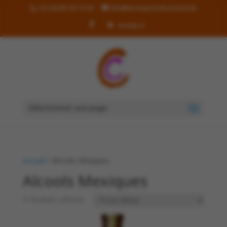
+32 (0)499 36 19 90
info@lecomptoirdecorinne.be
Articles 0
Sélectionner une page
Accueil
/ Alcools Mexiques
Alcools Mexiques
5 résultats affichés