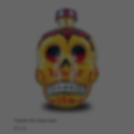
Téquila Kha Reposado
€
55,00