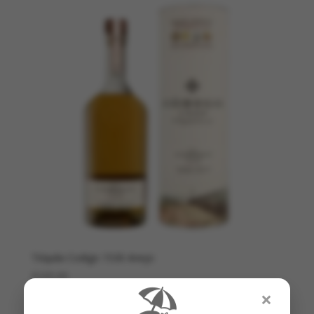
Téquila Codigo 1530 Anejo
€
105,00
🏖️
×