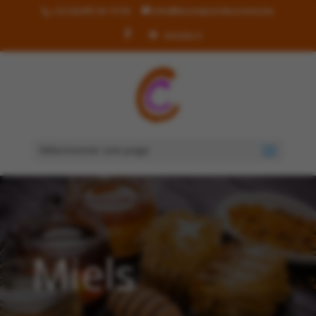
+32 (0)499 36 19 90
info@lecomptoirdecorinne.be
Articles 0
Sélectionner une page
Miels