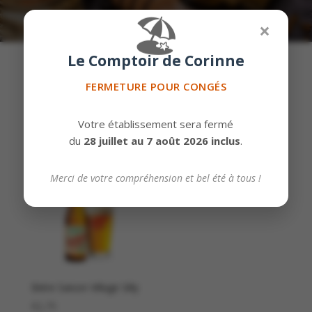
🏖️
×
Le Comptoir de Corinne
FERMETURE POUR CONGÉS
Affichage de 13–13 sur 13 résultats
Votre établissement sera fermé
du
28 juillet au 7 août 2026 inclus
.
Bio
Merci de votre compréhension et bel été à tous !
Bière Saison Village Silly
€
2,75