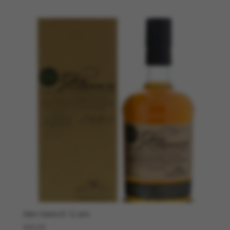
Glen Garioch 12 ans
€
69,00