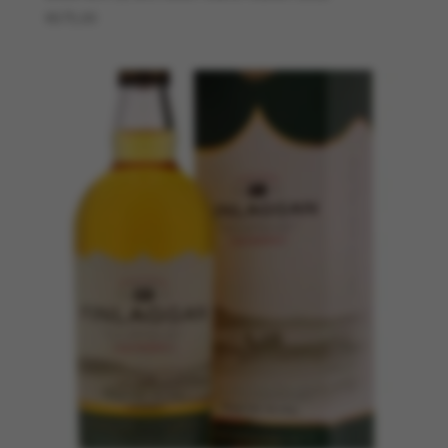
€
675,00