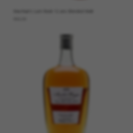
MacNair’s Lum Reek 12 ans Blended Malt
€
60,00