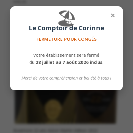
€
49,00
🏖️
×
Le Comptoir de Corinne
FERMETURE POUR CONGÉS
Votre établissement sera fermé
du
28 juillet au 7 août 2026 inclus
.
Merci de votre compréhension et bel été à tous !
Bowmore 22 ans Aston Martin édition 2022