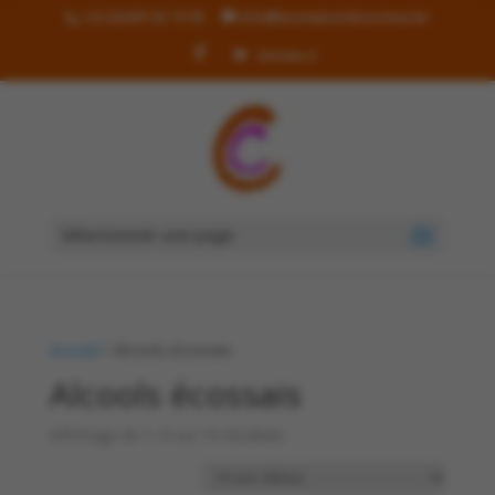
+32 (0)499 36 19 90
info@lecomptoirdecorinne.be
Articles 0
Sélectionner une page
Accueil
/ Alcools écossais
Alcools écossais
Affichage de 1–9 sur 10 résultats