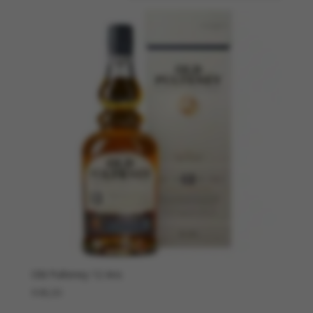
Old Pulteney 12 Ans
€
48,00