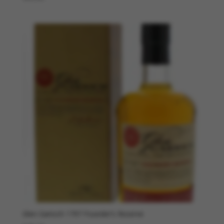
Glen Garioch 1797 Founder’s Reserve