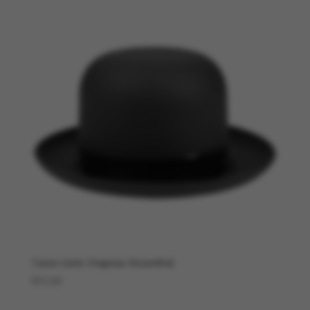
Tasse noire Chapeau Rosenthal
€
57,00