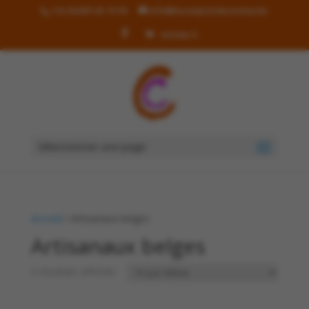
+32 (0)499 36 19 90
info@lecomptoirdecorinne.be
Articles 0
Sélectionner une page
Accueil
/ Artisanaux belges
Artisanaux belges
3 résultats affichés