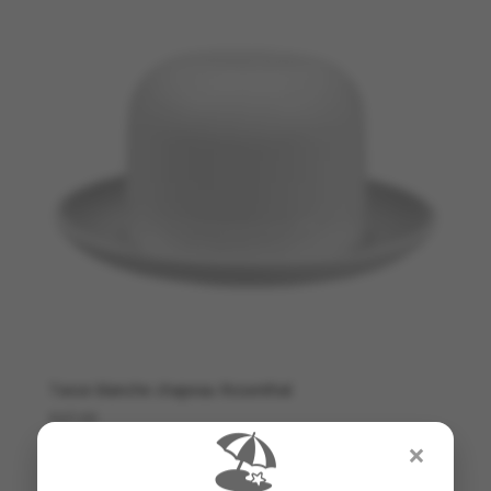
Tasse blanche chapeau Rosenthal
€
47,00
🏖️
×